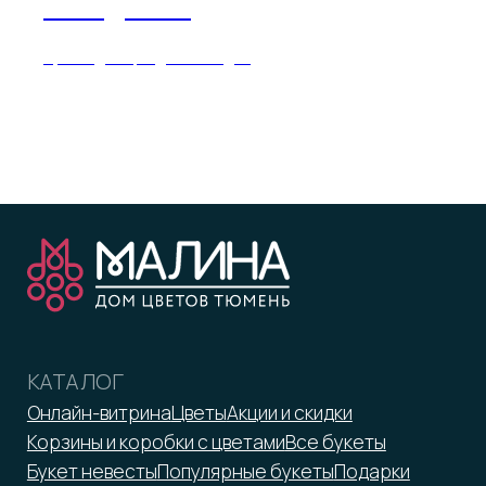
ПРАЗДНИКИ
Букеты для праздничного дня
КОМПАНИЯ
ПОКУПАТЕЛЯМ
О компании
Доставка
Вакансии
Оплата и возрат
Отзывы
Бонусная программа
Контакты
Помощь
Юридическим лицам
ООО «Малина»
ИНН 7203372423
malina-tmn@yandex.ru
+7 952 671-50-50