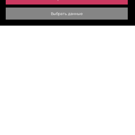
Выбрать данные
ТЮМЕНЬ
300₽
Успенка
1 200₽
Утешево
600₽
Червишево
900₽
Шорохово
2 100₽
Ялуторовск
2 900₽
Яр
700₽