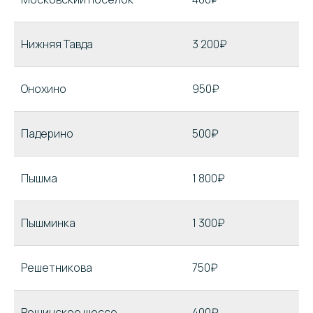
Нижняя Тавда
3 200₽
Онохино
950₽
Падерино
500₽
Пышма
1 800₽
Пышминка
1 300₽
Решетникова
750₽
Рощинское шоссе
400₽