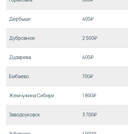
Дербыши
400₽
Дубровное
2 500₽
Дударева
400₽
Ембаево
700₽
Жемчужина Сибири
1 800₽
Заводоуковск
3 700₽
Зубарево
1 000₽