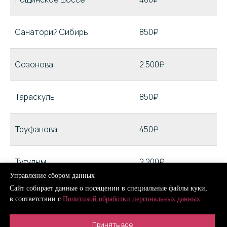
Санаторий Сибирь
850₽
Созонова
2 500₽
Тараскуль
850₽
Труфанова
450₽
Тугулым
2 200₽
Управление сбором данных
Сайт собирает данные о посещении в специальные файлы куки,
Тураево
850₽
в соответствии с
Политикой обработки персональных данных
Принять все
Туринск
6 500₽