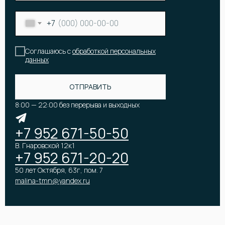
+7
Соглашаюсь с
обработкой персональных
данных
ОТПРАВИТЬ
КАТАЛОГ
Онлайн-витрина
Цветы
Акции и скидки
8:00 — 22:00 без перерыва и выходных
Корзины и коробки с цветами
Все букеты
Букет невесты
Популярные букеты
Подарки
+7 952 671-50-50
Премиум букеты
Оформление мероприятий
В. Гнаровской 12к1
+7 952 671-20-20
50 лет Октября, 63г, пом. 7
malina-tmn@yandex.ru
КОМПАНИЯ
ПОКУПАТЕЛЯМ