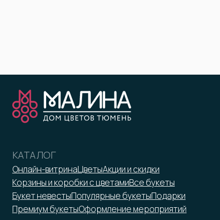
О компании
Доставка
Вакансии
Оплата и возрат
Отзывы
Бонусная программа
Контакты
Помощь
Юридическим лицам
ООО «Малина»
ИНН 7203372423
malina-tmn@yandex.ru
+7 952 671-50-50
*Принадлежит Meta, признан
экстремистской организацией