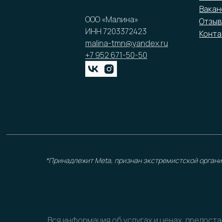
Вакан
ООО «Малина»
Отзыв
ИНН 7203372423
Конта
malina-tmn@yandex.ru
+7 952 671-50-50
*Принадлежит Meta, признан экстремистской орган
Вся информация об услугах и ценах, предост