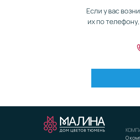
Если у вас возн
их по телефону
КОМП
О ком