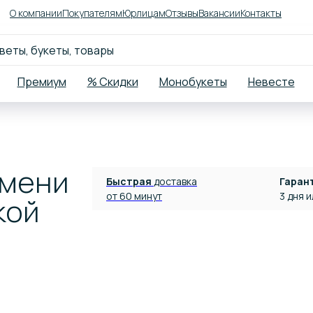
О компании
Покупателям
Юрлицам
Отзывы
Вакансии
Контакты
Премиум
% Скидки
Монобукеты
Невесте
юмени
Быстрая
доставка
Гаран
от 60 минут
3 дня 
кой