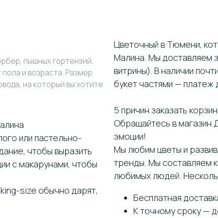
Цветочный в Тюмени, ко
Малина. Мы доставляем за
ербер, пышных гортензий,
витрины). В наличии почт
 пола и возраста. Размер
букет частями — платеж 
вода, на который вы хотите
5 причин заказать корзин
Обращайтесь в магазин 
Малина
эмоции!
лого или пастельно-
Мы любим цветы и развив
дание, чтобы выразить
тренды. Мы составляем к
ции с макарунами, чтобы
любимых людей. Несколь
king-size обычно дарят,
Бесплатная доставка
К точному сроку — д