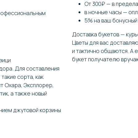
От 300₽ — в предел
в ночные часы — оп
профессиональным
5% на ваш бонусный
Доставка букетов — кур
Цветы для вас доставляю
и тактично общаются. А 
букет получателю вручаю
зици
адора. Для составления
такие сорта, как
йт Охара, Эксплорер,
тик, а также новый
ением джутовой корзины