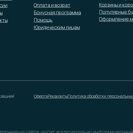
Корзины и кор
Оплата и возрат
сии
Популярные б
Бонусная программа
ы
Оформление м
Помощь
кты
Юридическим лицам
изацией
Оферта
Реквизиты
Политика обработки персональны
авленная на сайте, носит исключительно информационный х