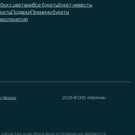
обки с цветами
Все букеты
Букет невесты
укеты
Подарки
Премиум букеты
ероприятий
х данных
2026 © ООО «Малина»
арактер и ни при каких условиях не является