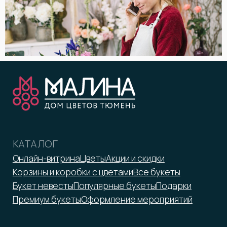
ООО «Малина»
ИНН 7203372423
malina-tmn@yandex.ru
+7 952 671-50-50
*Принадлежит Meta, признан
экстремистской организацией
Оферта
Реквизиты
Политика обработки персональных данных