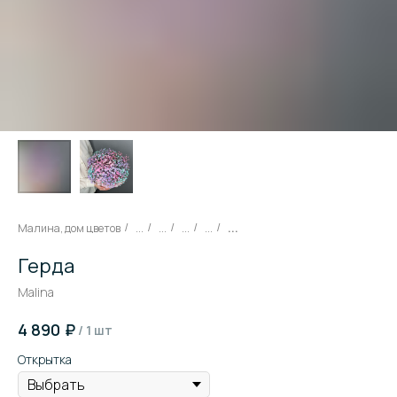
Малина, дом цветов
...
...
...
...
...
/
/
/
/
/
Герда
Malina
₽
4 890
/
1 шт
Открытка