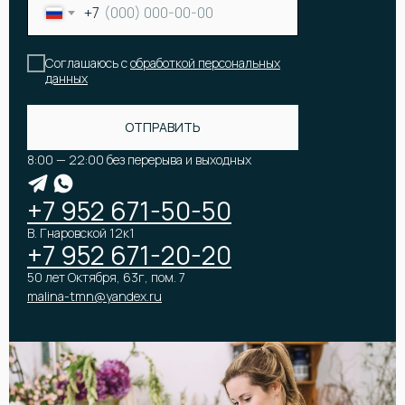
+7
КАТАЛОГ
Соглашаюсь с
обработкой персональных
Онлайн-витрина
Цветы
Акции и скидки
данных
Корзины и коробки с цветами
Все букеты
Букет невесты
Популярные букеты
Подарки
ОТПРАВИТЬ
Премиум букеты
Оформление мероприятий
8:00 — 22:00 без перерыва и выходных
+7 952 671-50-50
В. Гнаровской 12к1
+7 952 671-20-20
50 лет Октября, 63г, пом. 7
КОМПАНИЯ
ПОКУПАТЕЛЯМ
malina-tmn@yandex.ru
О компании
Доставка
Вакансии
Оплата и возрат
Отзывы
Бонусная программа
Контакты
Помощь
Юридическим лицам