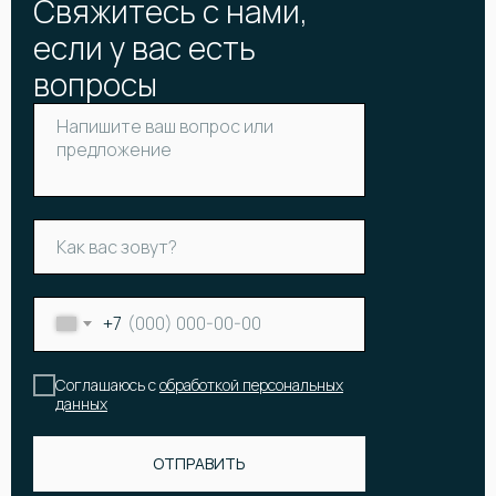
Свяжитесь с нами,
если у вас есть
вопросы
+7
Соглашаюсь с
обработкой персональных
данных
КАТАЛОГ
Онлайн-витрина
Цветы
Акции и скидки
Корзины и коробки с цветами
Все букеты
ОТПРАВИТЬ
Букет невесты
Популярные букеты
Подарки