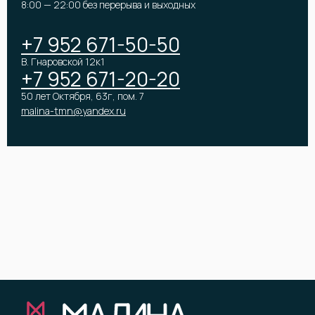
8:00 — 22:00 без перерыва и выходных
Премиум букеты
Оформление мероприятий
+7 952 671-50-50
В. Гнаровской 12к1
+7 952 671-20-20
50 лет Октября, 63г, пом. 7
malina-tmn@yandex.ru
КОМПАНИЯ
ПОКУПАТЕЛЯМ
О компании
Доставка
Вакансии
Оплата и возрат
Отзывы
Бонусная программа
Контакты
Помощь
Юридическим лицам
ООО «Малина»