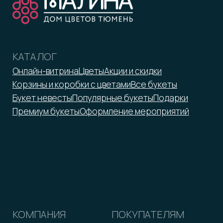
ИНН 7203372423
malina-tmn@yandex.ru
+7 952 671-50-50
*Принадлежит Meta, признан
экстремистской организацией
Оферта
Реквизиты
Политика обработки персональных данных
2026 © ООО «Малина»