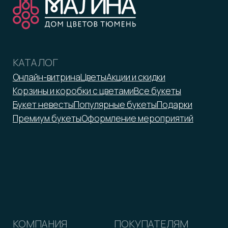
ИНН 7203372423
malina-tmn@yandex.ru
+7 952 671-50-50
*Принадлежит Meta, признан
экстремистской организацией
Оферта
Реквизиты
Политика обработки персональных данных
2026 © ООО «Малина»