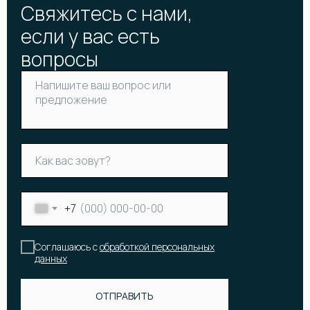
Свяжитесь с нами,
если у вас есть
вопросы
+7
Соглашаюсь с
обработкой персональных
данных
КАТАЛОГ
Онлайн-витрина
Цветы
Акции и скидки
Корзины и коробки с цветами
Все букеты
ОТПРАВИТЬ
Букет невесты
Популярные букеты
Подарки