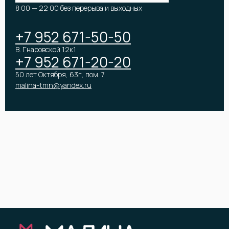
8:00 — 22:00 без перерыва и выходных
Премиум букеты
Оформление мероприятий
+7 952 671-50-50
В. Гнаровской 12к1
+7 952 671-20-20
50 лет Октября, 63г, пом. 7
malina-tmn@yandex.ru
КОМПАНИЯ
ПОКУПАТЕЛЯМ
О компании
Доставка
Вакансии
Оплата и возрат
Отзывы
Бонусная программа
Контакты
Помощь
Юридическим лицам
ООО «Малина»