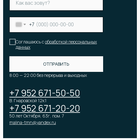
+7
Соглашаюсь с
обработкой персональных
данных
КАТАЛОГ
ОТПРАВИТЬ
Онлайн-витрина
Цветы
Акции и скидки
8:00 — 22:00 без перерыва и выходных
Корзины и коробки с цветами
Все букеты
Букет невесты
Популярные букеты
Подарки
+7 952 671-50-50
Премиум букеты
Оформление мероприятий
В. Гнаровской 12к1
+7 952 671-20-20
50 лет Октября, 63г, пом. 7
malina-tmn@yandex.ru