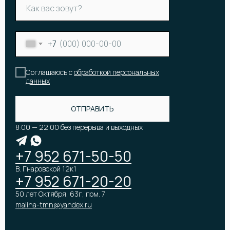
+7
Соглашаюсь с
обработкой персональных
данных
КАТАЛОГ
ОТПРАВИТЬ
Онлайн-витрина
Цветы
Акции и скидки
8:00 — 22:00 без перерыва и выходных
Корзины и коробки с цветами
Все букеты
Букет невесты
Популярные букеты
Подарки
Премиум букеты
Оформление мероприятий
+7 952 671-50-50
В. Гнаровской 12к1
+7 952 671-20-20
50 лет Октября, 63г, пом. 7
malina-tmn@yandex.ru