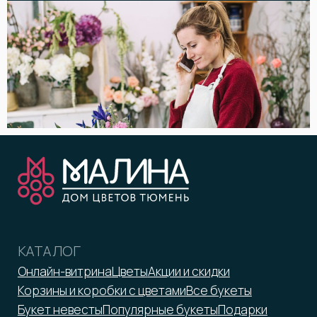
КОМПАНИЯ
ПОКУПАТЕЛЯМ
О компании
Доставка
Вакансии
Оплата и возрат
Отзывы
Бонусная программа
Контакты
Помощь
Юридическим лицам
ООО «Малина»
ИНН 7203372423
malina-tmn@yandex.ru
+7 952 671-50-50
*Принадлежит Meta, признан
экстремистской организацией