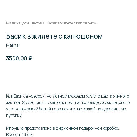
Малина, дом цветов
Басик в жилете с капюшоном
/
Басик в жилете с капюшоном
Malina
₽
3500,00
В корзину
Кот Басик в невероятно уютном меховом жилете цвета яичного
желтка. Жилет сшит с капюшоном, на подкладе из фиолетового
хлопка в мелкий белый горошек и с застежкой на деревянную
пуговку.
Игрушка представлена в фирменной подарочной коробке.
Высота: 19 см