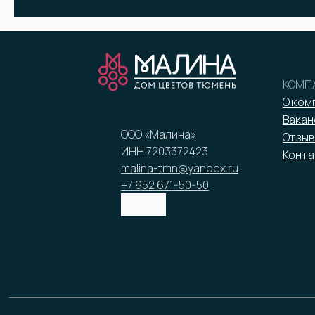
КОМП
О ком
Вакан
ООО «Малина»
Отзыв
ИНН 7203372423
Конта
malina-tmn@yandex.ru
+7 952 671-50-50