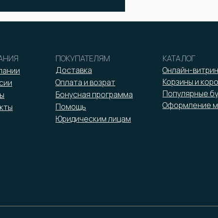
АНИЯ
ПОКУПАТЕЛЯМ
КАТАЛОГ
Доставка
Онлайн-витри
пании
Корзины и кор
Оплата и возрат
сии
Популярные б
Бонусная программа
ы
Оформление м
Помощь
кты
Юридическим лицам