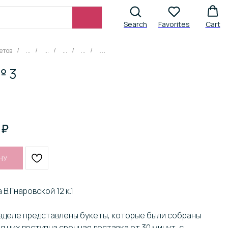
Search
Favorites
Cart
етов
...
...
...
...
...
/
/
/
/
/
№ 3
₽
НУ
 В.Гнаровской 12 к.1
азделе представлены букеты, которые были собраны
я них доступна срочная доставка от 30 минут, с