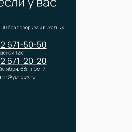
если у вас
2:00 без перерыва и выходных
52 671-50-50
вской 12к1
52 671-20-20
ктября, 63г, пом. 7
tmn@yandex.ru