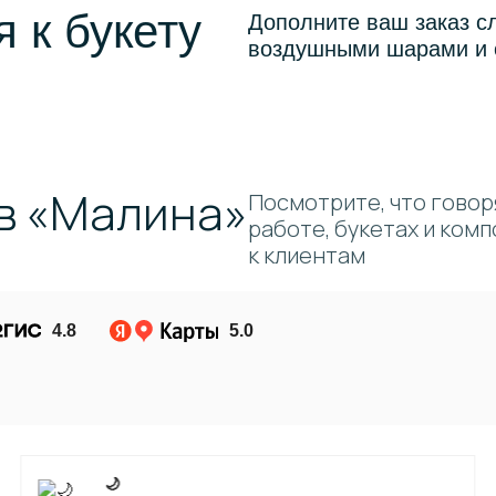
 к букету
Дополните ваш заказ с
воздушными шарами и 
в «Малина»
Посмотрите, что говор
работе, букетах и ком
к клиентам
4.8
5.0
🌙 ㅤ