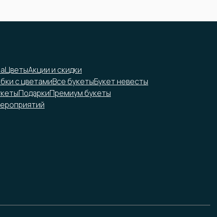
на
Цветы
Акции и скидки
обки с цветами
Все букеты
Букет невесты
укеты
Подарки
Премиум букеты
ероприятий