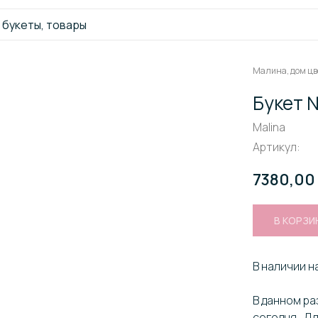
Малина, дом цв
Букет 
Malina
Артикул:
7380,00
В КОРЗИ
В наличии на
В данном р
сегодня. Дл