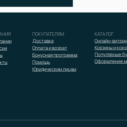
АНИЯ
ПОКУПАТЕЛЯМ
КАТАЛОГ
Доставка
Онлайн-витри
пании
Корзины и кор
Оплата и возрат
сии
Популярные б
Бонусная программа
ы
Оформление м
Помощь
кты
Юридическим лицам