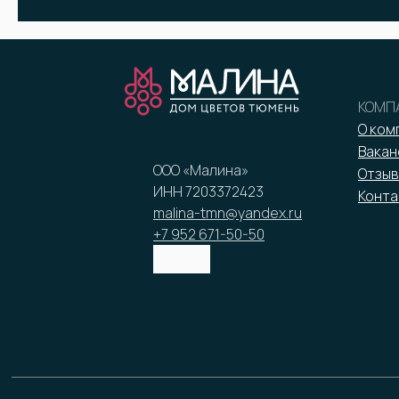
КОМП
О ком
Вакан
ООО «Малина»
Отзыв
ИНН 7203372423
Конта
malina-tmn@yandex.ru
+7 952 671-50-50