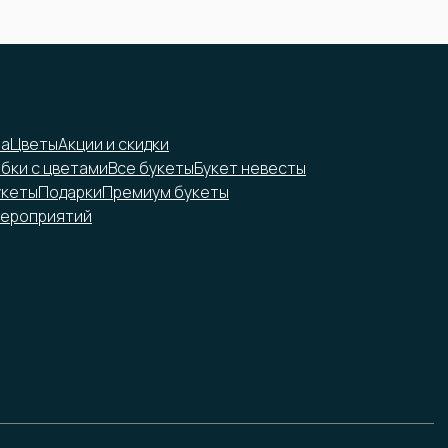
на
Цветы
Акции и скидки
обки с цветами
Все букеты
Букет невесты
укеты
Подарки
Премиум букеты
ероприятий