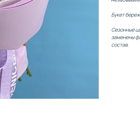
Букет береж
Сезонные цв
заменены фл
состав.