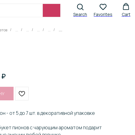
Search
Favorites
Cart
етов
...
...
...
...
...
/
/
/
/
/
₽
НУ
он - от 5 до 7 шт. в декоративной упаковке
букет пионов с чарующим ароматом подарит
ые эмоции любой девушке.