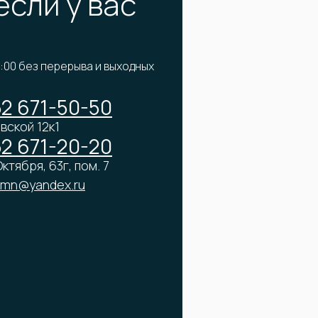
если у вас
2:00 без перерыва и выходных
52 671-50-50
вской 12к1
52 671-20-20
ктября, 63г, пом. 7
tmn@yandex.ru