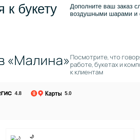
 к букету
Дополните ваш заказ с
воздушными шарами и 
в «Малина»
Посмотрите, что говор
работе, букетах и ком
к клиентам
4.8
5.0
🌙 ㅤ