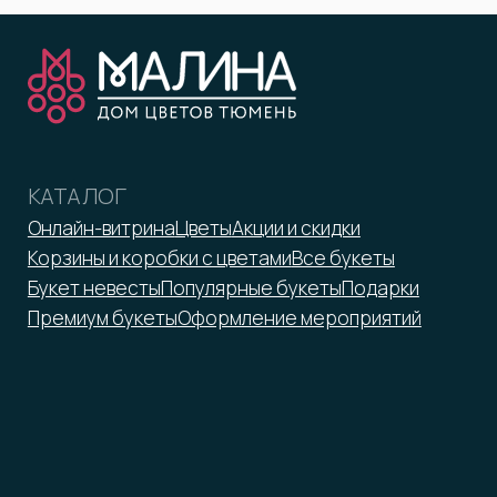
ООО «Малина»
ИНН 7203372423
malina-tmn@yandex.ru
+7 952 671-50-50
*Принадлежит Meta, признан
экстремистской организацией
Оферта
Реквизиты
Политика обработки персональных данных
2026 © ООО «Малина»