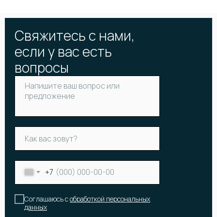
Свяжитесь с нами,
если у вас есть
вопросы
+7
Соглашаюсь с
обработкой персональных
КАТАЛОГ
данных
Онлайн-витрина
Цветы
Акции и скидки